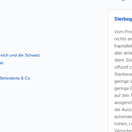
Sterbeg
Vom Prin
nichts a
Kapitall
aller an
reich und die Schweiz
dient. E
ner
offiziell
Sterbeve
 Behinderte & Co.
geringe
geringe B
auf den 
ausgeric
d
die Aus
automati
hohen, L
Versiche