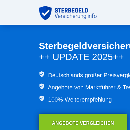
Sterbegeldversicher
++ UPDATE 2025++
Deutschlands großer Preisvergl
Angebote von
Marktführer & Te
100% Weiterempfehlung
ANGEBOTE VERGLEICHEN