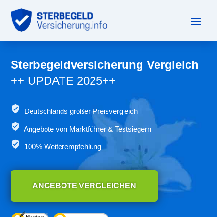
Sterbegeldversicherung Vergleich
++ UPDATE 2025++
Deutschlands großer Preisvergleich
Angebote von
Marktführer & Testsiegern
100% Weiterempfehlung
ANGEBOTE VERGLEICHEN