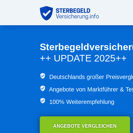
Sterbegeldversicher
++ UPDATE 2025++
Deutschlands großer Preisvergl
Angebote von
Marktführer & Te
100% Weiterempfehlung
ANGEBOTE VERGLEICHEN