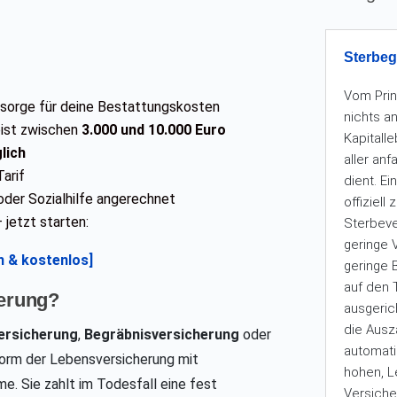
Sterbeg
Vom Prin
orsorge für deine Bestattungskosten
nichts a
ist zwischen
3.000 und 10.000 Euro
Kapitall
lich
aller an
Tarif
dient. E
 oder Sozialhilfe angerechnet
offiziell
 jetzt starten:
Sterbeve
geringe
ch & kostenlos]
geringe B
auf den 
herung?
ausgeric
die Aus
ersicherung
,
Begräbnisversicherung
oder
automati
Form der Lebensversicherung mit
hohen, L
e. Sie zahlt im Todesfall eine fest
Versiche