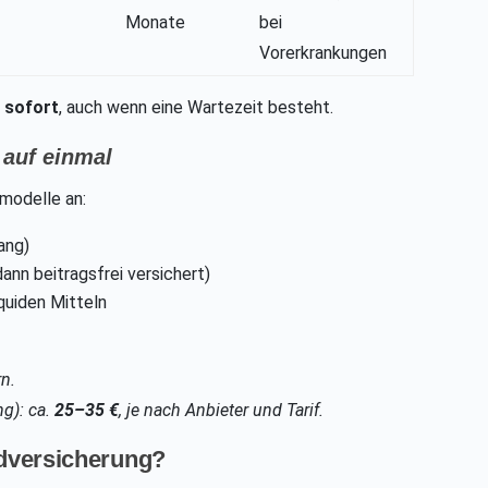
Monate
bei
Vorerkrankungen
r
sofort
, auch wenn eine Wartezeit besteht.
 auf einmal
modelle an:
ang)
 dann beitragsfrei versichert)
liquiden Mitteln
rn.
g): ca.
25–35 €
, je nach Anbieter und Tarif.
ldversicherung?