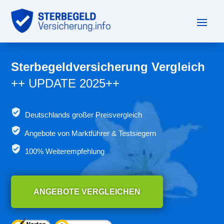
Sterbegeldversicherung Vergleich
++ UPDATE 2025++
Deutschlands großer Preisvergleich
Angebote von
Marktführer & Testsiegern
100% Weiterempfehlung
ANGEBOTE VERGLEICHEN