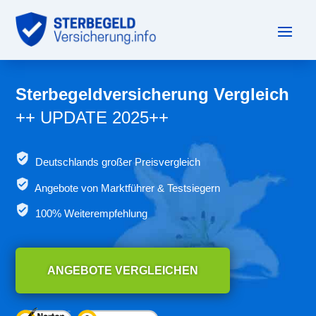
Sterbegeldversicherung Vergleich
++ UPDATE 2025++
Deutschlands großer Preisvergleich
Angebote von
Marktführer & Testsiegern
100% Weiterempfehlung
ANGEBOTE VERGLEICHEN