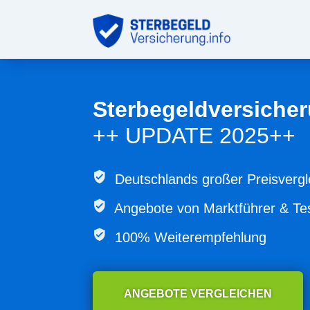
Sterbegeldversicher
++ UPDATE 2025++
Deutschlands großer Preisvergl
Angebote von
Marktführer & Te
100% Weiterempfehlung
ANGEBOTE VERGLEICHEN