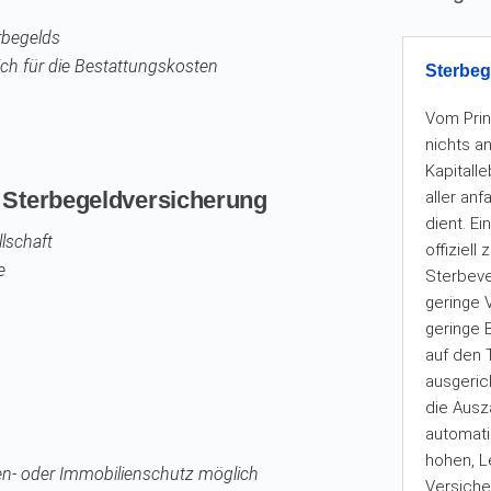
rbegelds
ch für die Bestattungskosten
Sterbeg
Vom Prin
nichts a
Kapitall
 Sterbegeldversicherung
aller an
dient. E
lschaft
offiziell
e
Sterbeve
geringe
geringe B
auf den 
ausgeric
die Aus
automati
hohen, L
n- oder Immobilienschutz möglich
Versiche